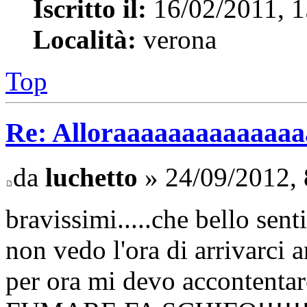
Iscritto il:
16/02/2011, 1
Località:
verona
Top
Re: Alloraaaaaaaaaaaaaaaa 
da
luchetto
» 24/09/2012, 
bravissimi.....che bello senti
non vedo l'ora di arrivarci 
per ora mi devo accontentare 