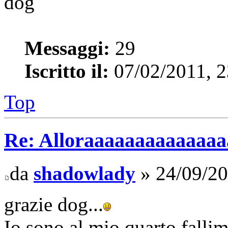
dog
Messaggi:
29
Iscritto il:
07/02/2011, 2
Top
Re: Alloraaaaaaaaaaaaaaaa 
da
shadowlady
» 24/09/20
grazie dog...
Io sono al mio quarto fallim