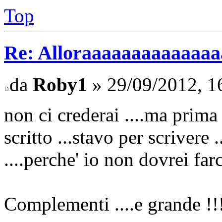
Top
Re: Alloraaaaaaaaaaaaaaaa 
da
Roby1
» 29/09/2012, 1
non ci crederai ....ma prima
scritto ...stavo per scrivere .
....perche' io non dovrei farc
Complementi ....e grande !!